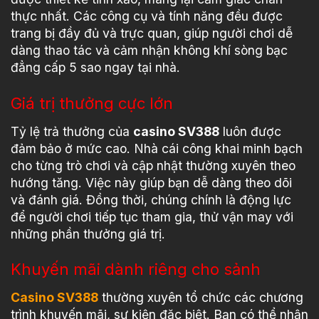
thực nhất. Các công cụ và tính năng đều được
trang bị đầy đủ và trực quan, giúp người chơi dễ
dàng thao tác và cảm nhận không khí sòng bạc
đẳng cấp 5 sao ngay tại nhà.
Giá trị thưởng cực lớn
Tỷ lệ trả thưởng của
casino SV388
luôn được
đảm bảo ở mức cao. Nhà cái công khai minh bạch
cho từng trò chơi và cập nhật thường xuyên theo
hướng tăng. Việc này giúp bạn dễ dàng theo dõi
và đánh giá. Đồng thời, chúng chính là động lực
để người chơi tiếp tục tham gia, thử vận may với
những phần thưởng giá trị.
Khuyến mãi dành riêng cho sảnh
Casino SV388
thường xuyên tổ chức các chương
trình khuyến mãi, sự kiện đặc biệt. Bạn có thể nhận