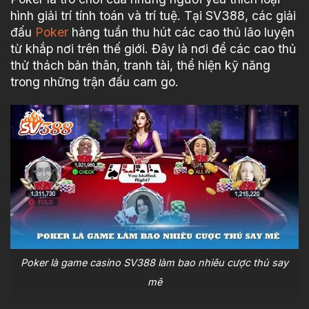
hình giải trí tính toán và trí tuệ. Tại SV388, các giải
đấu
Poker
hàng tuần thu hút các cao thủ lão luyện
từ khắp nơi trên thế giới. Đây là nơi để các cao thủ
thử thách bản thân, tranh tài, thể hiện kỹ năng
trong những trận đấu cam go.
Poker là game casino SV388 làm bao nhiêu cược thủ say
mê