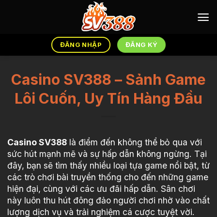
Chuyển
đến
nội
dung
ĐĂNG KÝ
ĐĂNG NHẬP
Casino SV388 – Sảnh Game
Lôi Cuốn, Uy Tín Hàng Đầu
Casino SV388
là điểm đến không thể bỏ qua với
sức hút mạnh mẽ và sự hấp dẫn không ngừng. Tại
đây, bạn sẽ tìm thấy nhiều loại tựa game nổi bật, từ
các trò chơi bài truyền thống cho đến những game
hiện đại, cùng với các ưu đãi hấp dẫn. Sân chơi
này luôn thu hút đông đảo người chơi nhờ vào chất
lượng dịch vụ và trải nghiệm cá cược tuyệt vời.