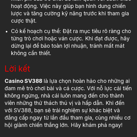
hoạt động. Việc này giúp bạn hình dung chiến
lược và tăng cường kỹ năng trước khi tham gia
cược thật.
Có kế hoạch cụ thể: Đặt ra mục tiêu rõ ràng cho
từng trò chơi hoặc ván cược. Khi đạt được, hãy
dừng lại để bảo toàn lợi nhuận, tránh mất mát
không cần thiết.
Lời kết
Casino SV388
là lựa chọn hoàn hảo cho những ai
đam mê trò chơi bài và cá cược. Với nỗ lực cải tiến
không ngừng, nhà cái luôn mang đến cho thành
viên những thử thách thú vị và hấp dẫn. Khi đến
với SV388, bạn sẽ trải nghiệm sự khác biệt và
đẳng cấp ngay từ lần đầu tham gia, cùng nhiều cơ
hội giành chiến thắng lớn. Hãy khám phá ngay!