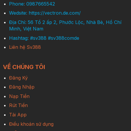
Phone: 0987665542
Wedsite: https://vectron.de.com/
Địa Chỉ: 56 Tổ 2 ấp 2, Phước Lộc, Nhà Bè, Hồ Chí
Minh, Việt Nam
Hashtag: #sv388 #sv388comde
Liên hệ Sv388
VỀ CHÚNG TÔI
Đăng Ký
Đăng Nhập
Nạp Tiền
Rút Tiền
Tải App
Điều khoản sử dụng