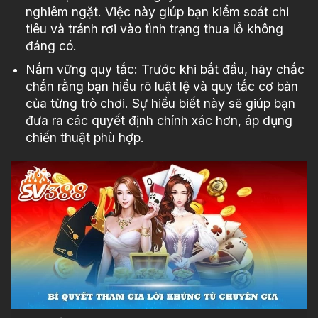
nghiêm ngặt. Việc này giúp bạn kiểm soát chi
tiêu và tránh rơi vào tình trạng thua lỗ không
đáng có.
Nắm vững quy tắc: Trước khi bắt đầu, hãy chắc
chắn rằng bạn hiểu rõ luật lệ và quy tắc cơ bản
của từng trò chơi. Sự hiểu biết này sẽ giúp bạn
đưa ra các quyết định chính xác hơn, áp dụng
chiến thuật phù hợp.