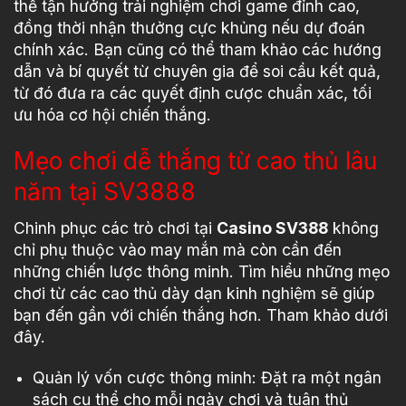
thể tận hưởng trải nghiệm chơi game đỉnh cao,
đồng thời nhận thưởng cực khủng nếu dự đoán
chính xác. Bạn cũng có thể tham khảo các hướng
dẫn và bí quyết từ chuyên gia để soi cầu kết quả,
từ đó đưa ra các quyết định cược chuẩn xác, tối
ưu hóa cơ hội chiến thắng.
Mẹo chơi dễ thắng từ cao thủ lâu
năm tại SV3888
Chinh phục các trò chơi tại
Casino SV388
không
chỉ phụ thuộc vào may mắn mà còn cần đến
những chiến lược thông minh. Tìm hiểu những mẹo
chơi từ các cao thủ dày dạn kinh nghiệm sẽ giúp
bạn đến gần với chiến thắng hơn. Tham khảo dưới
đây.
Quản lý vốn cược thông minh: Đặt ra một ngân
sách cụ thể cho mỗi ngày chơi và tuân thủ