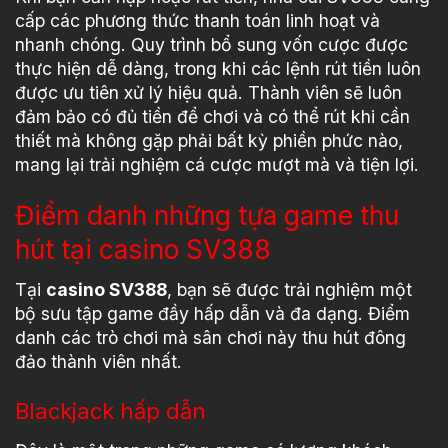
cấp các phương thức thanh toán linh hoạt và
nhanh chóng. Quy trình bổ sung vốn cược được
thực hiện dễ dàng, trong khi các lệnh rút tiền luôn
được ưu tiên xử lý hiệu quả. Thành viên sẽ luôn
đảm bảo có đủ tiền để chơi và có thể rút khi cần
thiết mà không gặp phải bất kỳ phiền phức nào,
mang lại trải nghiệm cá cược mượt mà và tiện lợi.
Điểm danh những tựa game thu
hút tại casino SV388
Tại
casino SV388
, bạn sẽ được trải nghiệm một
bộ sưu tập game đầy hấp dẫn và đa dạng. Điểm
danh các trò chơi mà sân chơi này thu hút đông
đảo thành viên nhất.
Blackjack hấp dẫn