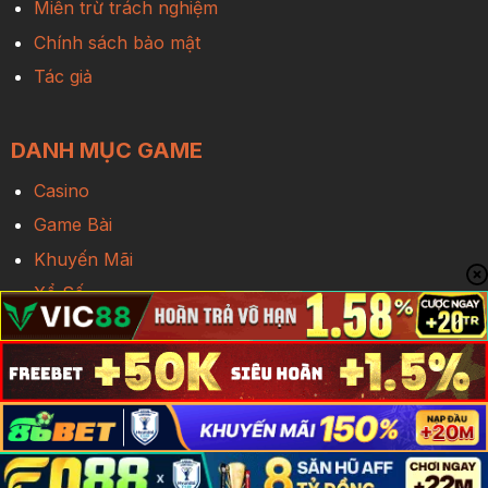
Miễn trừ trách nghiệm
Chính sách bảo mật
Tác giả
DANH MỤC GAME
Casino
Game Bài
Khuyến Mãi
Xổ Số
Thể Thao
Bản quyền | Bảo mật và điều khoản
COPYRIGHT © 2026 - ALL RIGHTS RESERVED