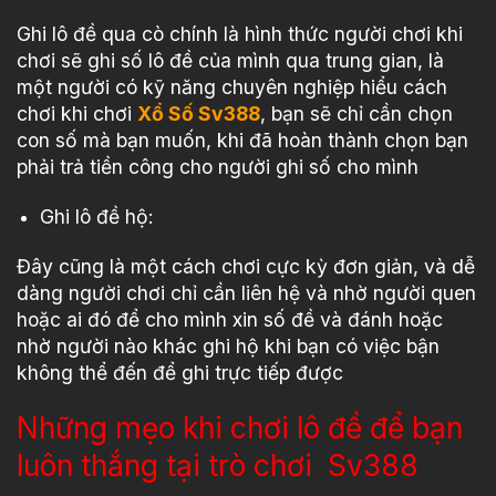
Ghi lô đề qua cò chính là hình thức người chơi khi
chơi sẽ ghi số lô đề của mình qua trung gian, là
một người có kỹ năng chuyên nghiệp hiểu cách
chơi khi chơi
Xổ Số Sv388
, bạn sẽ chỉ cần chọn
con số mà bạn muốn, khi đã hoàn thành chọn bạn
phải trả tiền công cho người ghi số cho mình
Ghi lô đề hộ:
Đây cũng là một cách chơi cực kỳ đơn giản, và dễ
dàng người chơi chỉ cần liên hệ và nhờ người quen
hoặc ai đó để cho mình xin số đề và đánh hoặc
nhờ người nào khác ghi hộ khi bạn có việc bận
không thể đến để ghi trực tiếp được
Những mẹo khi chơi lô đề để bạn
luôn thắng tại trò chơi Sv388