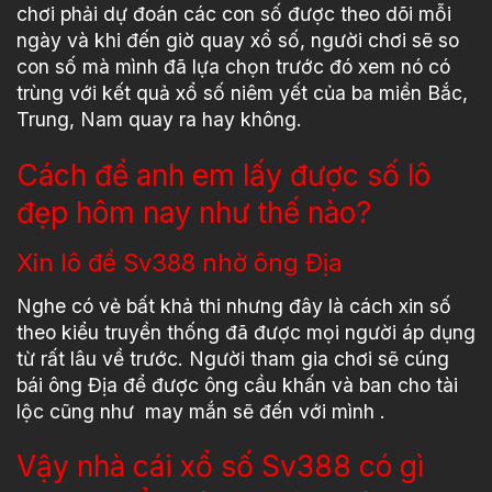
chơi phải dự đoán các con số được theo dõi mỗi
ngày và khi đến giờ quay xổ số, người chơi sẽ so
con số mà mình đã lựa chọn trước đó xem nó có
trùng với kết quả xổ số niêm yết của ba miền Bắc,
Trung, Nam quay ra hay không.
Cách để anh em lấy được số lô
đẹp hôm nay như thế nào?
Xin lô đề Sv388 nhờ ông Địa
Nghe có vẻ bất khả thi nhưng đây là cách xin số
theo kiểu truyền thống đã được mọi người áp dụng
từ rất lâu về trước. Người tham gia chơi sẽ cúng
bái ông Địa để được ông cầu khấn và ban cho tài
lộc cũng như may mắn sẽ đến với mình .
Vậy nhà cái xổ số Sv388 có gì