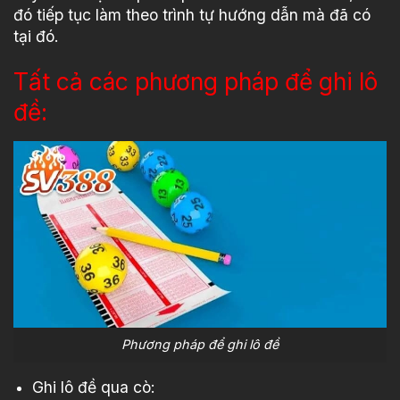
đó tiếp tục làm theo trình tự hướng dẫn mà đã có
tại đó.
Tất cả các phương pháp để ghi lô
đề:
Phương pháp để ghi lô đề
Ghi lô đề qua cò: