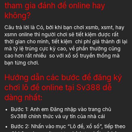
tham gia đánh đề online hay
không?
Câu trả lời là Có, bởi khi bạn chơi xsmb, xsmt, hay
xsmn online thì người chơi sẽ tiết kiệm được rất
thời gian cho mình, tiết kiệm chi phí giá thành đi lại
mà tỷ lệ trúng cực kỳ cao, về phần thưởng cũng
cao hơn rất nhiều so với xổ số truyền thống mà
bạn từng chơi.
Hướng dẫn các bước để đăng ký
chơi lô đề online tại Sv388 dễ
dàng nhất:
Bước 1: Anh em Đăng nhập vào trang chủ
Sv388 chính thức và uy tín của nhà cái
Bước 2: Nhấn vào mục “Lô đề, xổ số”, tiếp theo