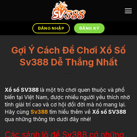
Chuyển
đến
nội
dung
ĐĂNG KÝ
ĐĂNG NHẬP
Gợi Ý Cách Để Chơi Xổ Số
Sv388 Dễ Thắng Nhất
Xổ số SV388
là một trò chơi quen thuộc và phổ
biến tại Việt Nam, được nhiều người yêu thích nhờ
tính giải trí cao và cơ hội đổi đời mà nó mang lại.
Hãy cùng
Sv388
tìm hiểu thêm về
Xổ số SV388
qua những thông tin dưới đây nhé!
Các sảnh lô đề Sv388 có những