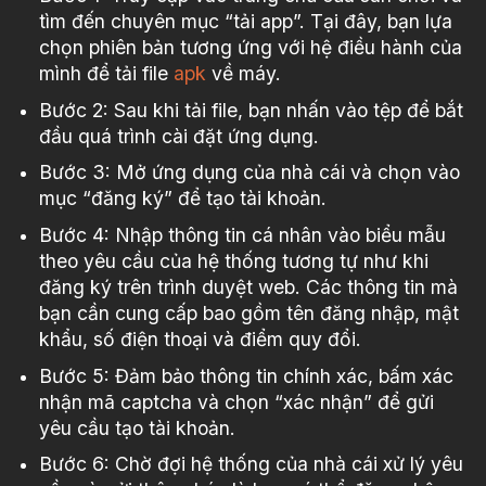
tìm đến chuyên mục “tải app”. Tại đây, bạn lựa
chọn phiên bản tương ứng với hệ điều hành của
mình để tải file
apk
về máy.
Bước 2: Sau khi tải file, bạn nhấn vào tệp để bắt
đầu quá trình cài đặt ứng dụng.
Bước 3: Mở ứng dụng của nhà cái và chọn vào
mục “đăng ký” để tạo tài khoản.
Bước 4: Nhập thông tin cá nhân vào biểu mẫu
theo yêu cầu của hệ thống tương tự như khi
đăng ký trên trình duyệt web. Các thông tin mà
bạn cần cung cấp bao gồm tên đăng nhập, mật
khẩu, số điện thoại và điểm quy đổi.
Bước 5: Đảm bảo thông tin chính xác, bấm xác
nhận mã captcha và chọn “xác nhận” để gửi
yêu cầu tạo tài khoản.
Bước 6: Chờ đợi hệ thống của nhà cái xử lý yêu