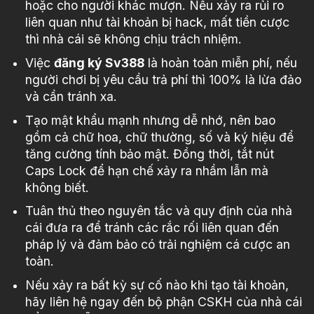
hoặc cho người khác mượn. Nếu xảy ra rủi ro
liên quan như tài khoản bị hack, mất tiền cược
thì nhà cái sẽ không chịu trách nhiệm.
Việc
đăng ký Sv388
là hoàn toàn miễn phí, nếu
người chơi bị yêu cầu trả phí thì 100% là lừa đảo
và cần tránh xa.
Tạo mật khẩu mạnh nhưng dễ nhớ, nên bao
gồm cả chữ hoa, chữ thường, số và ký hiệu để
tăng cường tính bảo mật. Đồng thời, tắt nút
Caps Lock để hạn chế xảy ra nhầm lẫn mà
không biết.
Tuân thủ theo nguyên tắc và quy định của nhà
cái đưa ra để tránh các rắc rối liên quan đến
pháp lý và đảm bảo có trải nghiệm cá cược an
toàn.
Nếu xảy ra bất kỳ sự cố nào khi tạo tài khoản,
hãy liên hệ ngay đến bộ phận CSKH của nhà cái