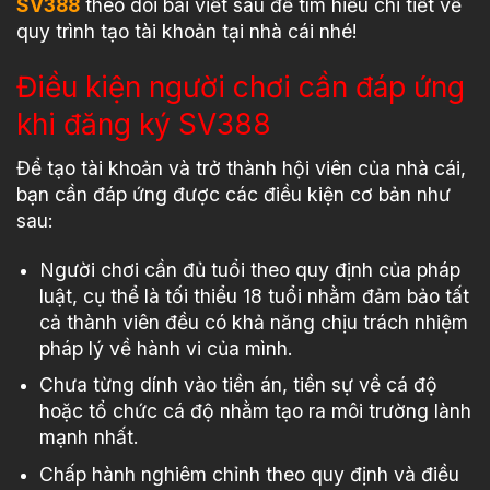
SV388
theo dõi bài viết sau để tìm hiểu chi tiết về
quy trình tạo tài khoản tại nhà cái nhé!
Điều kiện người chơi cần đáp ứng
khi đăng ký SV388
Để tạo tài khoản và trở thành hội viên của nhà cái,
bạn cần đáp ứng được các điều kiện cơ bản như
sau:
Người chơi cần đủ tuổi theo quy định của pháp
luật, cụ thể là tối thiểu 18 tuổi nhằm đảm bảo tất
cả thành viên đều có khả năng chịu trách nhiệm
pháp lý về hành vi của mình.
Chưa từng dính vào tiền án, tiền sự về cá độ
hoặc tổ chức cá độ nhằm tạo ra môi trường lành
mạnh nhất.
Chấp hành nghiêm chỉnh theo quy định và điều