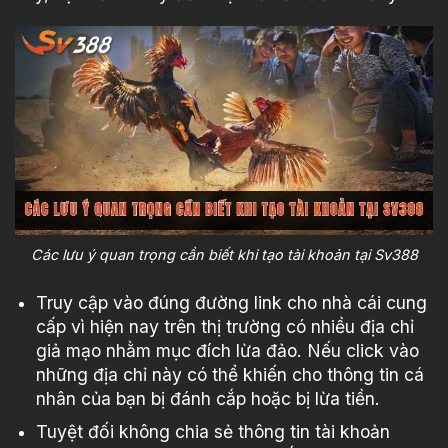
Các lưu ý quan trọng cần biết khi tạo tài khoản tại Sv388
Truy cập vào đúng đường link cho nhà cái cung
cấp vì hiện nay trên thị trường có nhiều địa chỉ
giả mạo nhằm mục đích lừa đảo. Nếu click vào
những địa chỉ này có thể khiến cho thông tin cá
nhân của bạn bị đánh cắp hoặc bị lừa tiền.
Tuyệt đối không chia sẻ thông tin tài khoản