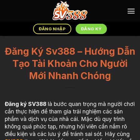
Chuyển
đến
nội
dung
ĐĂNG KÝ
ĐĂNG NHẬP
Đăng Ký Sv388 – Hướng Dẫn
Tạo Tài Khoản Cho Người
Mới Nhanh Chóng
Đăng ký SV388
là bước quan trọng mà người chơi
cần thực hiện để tham gia trải nghiệm các sản
phẩm và dịch vụ của nhà cái. Mặc dù quy trình
không quá phức tạp, nhưng hội viên cần nắm rõ
điều kiện và các lưu ý để tránh sai sót. Hãy cùng