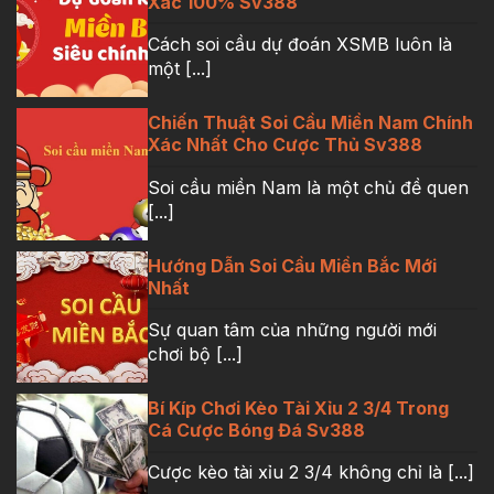
Xác 100% Sv388
Cách soi cầu dự đoán XSMB luôn là
một [...]
Chiến Thuật Soi Cầu Miền Nam Chính
Xác Nhất Cho Cược Thủ Sv388
Soi cầu miền Nam là một chủ đề quen
[...]
Hướng Dẫn Soi Cầu Miền Bắc Mới
Nhất
Sự quan tâm của những người mới
chơi bộ [...]
Bí Kíp Chơi Kèo Tài Xỉu 2 3/4 Trong
Cá Cược Bóng Đá Sv388
Cược kèo tài xỉu 2 3/4 không chỉ là [...]