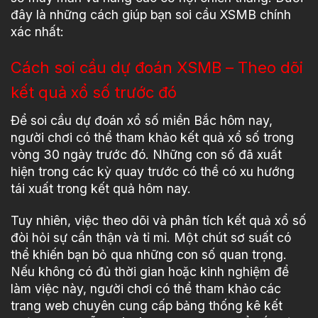
đây là những cách giúp bạn soi cầu XSMB chính
xác nhất:
Cách soi cầu dự đoán XSMB – Theo dõi
kết quả xổ số trước đó
Để soi cầu dự đoán xổ số miền Bắc hôm nay,
người chơi có thể tham khảo kết quả xổ số trong
vòng 30 ngày trước đó. Những con số đã xuất
hiện trong các kỳ quay trước có thể có xu hướng
tái xuất trong kết quả hôm nay.
Tuy nhiên, việc theo dõi và phân tích kết quả xổ số
đòi hỏi sự cẩn thận và tỉ mỉ. Một chút sơ suất có
thể khiến bạn bỏ qua những con số quan trọng.
Nếu không có đủ thời gian hoặc kinh nghiệm để
làm việc này, người chơi có thể tham khảo các
trang web chuyên cung cấp bảng thống kê kết