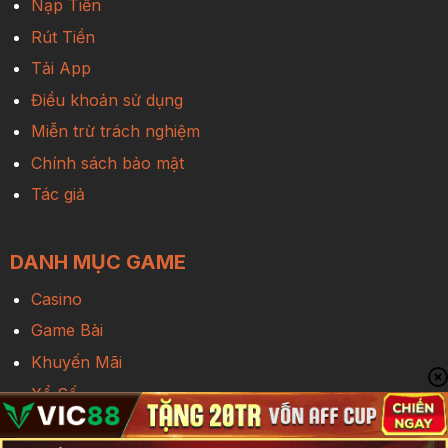
Nạp Tiền
Rút Tiền
Tải App
Điều khoản sử dụng
Miễn trừ trách nghiệm
Chính sách bảo mật
Tác giả
DANH MỤC GAME
Casino
Game Bài
Khuyến Mãi
Xổ Số
Thể Thao