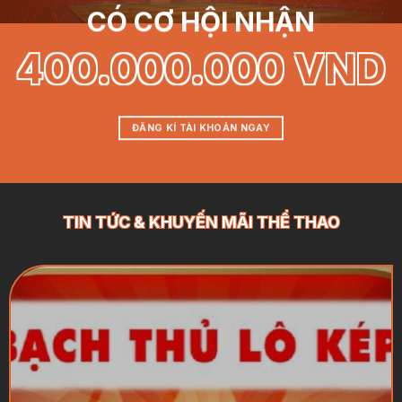
CÓ CƠ HỘI NHẬN
400.000.000 VND
ĐĂNG KÍ TÀI KHOẢN NGAY
TIN TỨC & KHUYẾN MÃI THỂ THAO