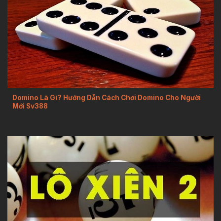
Domino Là Gì? Hướng Dẫn Cách Chơi Domino Cho Người
Mới Sv388