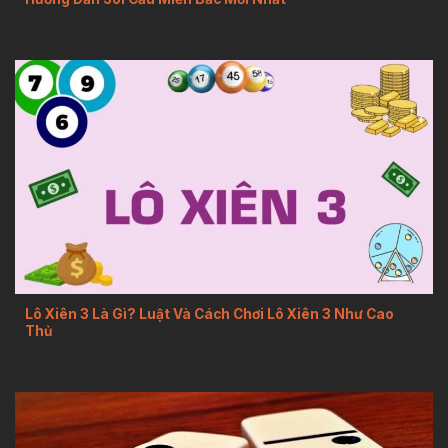
Lô Xiên 3 Là Gì? Luật Và Cách Chơi Lô Xiên 3 Như Cao
Thủ