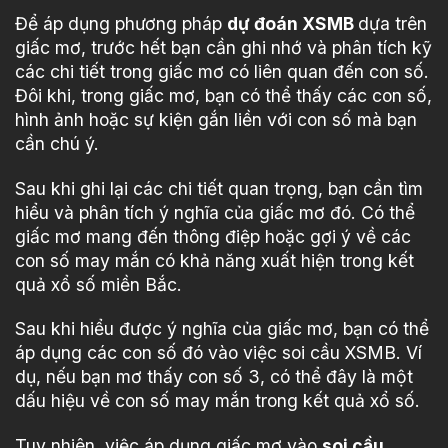
Để áp dụng phương pháp
dự đoán XSMB
dựa trên
giấc mơ, trước hết bạn cần ghi nhớ và phân tích kỹ
các chi tiết trong giấc mơ có liên quan đến con số.
Đôi khi, trong giấc mơ, bạn có thể thấy các con số,
hình ảnh hoặc sự kiện gắn liền với con số mà bạn
cần chú ý.
Sau khi ghi lại các chi tiết quan trọng, bạn cần tìm
hiểu và phân tích ý nghĩa của giấc mơ đó. Có thể
giấc mơ mang đến thông điệp hoặc gợi ý về các
con số may mắn có khả năng xuất hiện trong kết
quả xổ số miền Bắc.
Sau khi hiểu được ý nghĩa của giấc mơ, bạn có thể
áp dụng các con số đó vào việc soi cầu XSMB. Ví
dụ, nếu bạn mơ thấy con số 3, có thể đây là một
dấu hiệu về con số may mắn trong kết quả xổ số.
Tuy nhiên, việc áp dụng giấc mơ vào
soi cầu