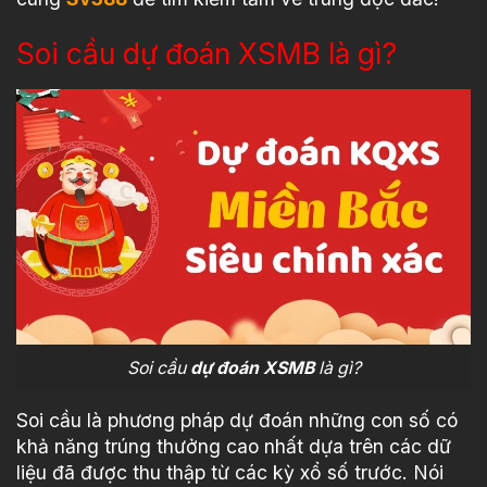
Soi cầu dự đoán XSMB là gì?
Soi cầu
dự đoán XSMB
là gì?
Soi cầu là phương pháp dự đoán những con số có
khả năng trúng thưởng cao nhất dựa trên các dữ
liệu đã được thu thập từ các kỳ xổ số trước. Nói