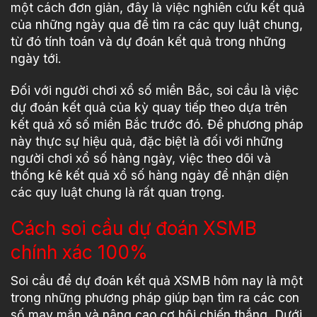
một cách đơn giản, đây là việc nghiên cứu kết quả
của những ngày qua để tìm ra các quy luật chung,
từ đó tính toán và dự đoán kết quả trong những
ngày tới.
Đối với người chơi xổ số miền Bắc, soi cầu là việc
dự đoán kết quả của kỳ quay tiếp theo dựa trên
kết quả xổ số miền Bắc trước đó. Để phương pháp
này thực sự hiệu quả, đặc biệt là đối với những
người chơi xổ số hàng ngày, việc theo dõi và
thống kê kết quả xổ số hàng ngày để nhận diện
các quy luật chung là rất quan trọng.
Cách soi cầu dự đoán XSMB
chính xác 100%
Soi cầu để dự đoán kết quả XSMB hôm nay là một
trong những phương pháp giúp bạn tìm ra các con
số may mắn và nâng cao cơ hội chiến thắng. Dưới