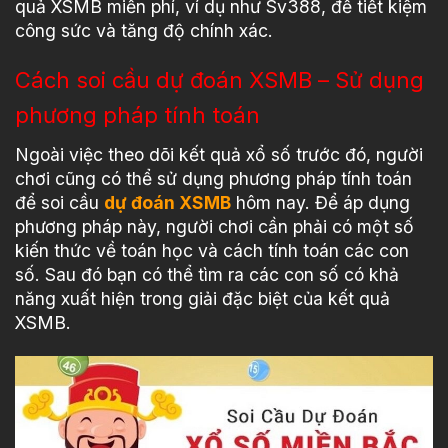
quả XSMB miễn phí, ví dụ như Sv388, để tiết kiệm
công sức và tăng độ chính xác.
Cách soi cầu dự đoán XSMB – Sử dụng
phương pháp tính toán
Ngoài việc theo dõi kết quả xổ số trước đó, người
chơi cũng có thể sử dụng phương pháp tính toán
để soi cầu
dự đoán XSMB
hôm nay. Để áp dụng
phương pháp này, người chơi cần phải có một số
kiến thức về toán học và cách tính toán các con
số. Sau đó bạn có thể tìm ra các con số có khả
năng xuất hiện trong giải đặc biệt của kết quả
XSMB.