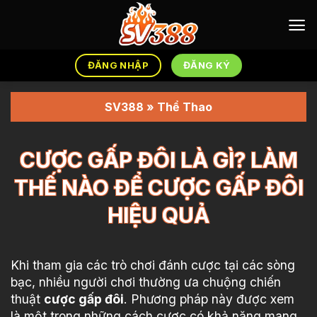
Chuyển
đến
nội
dung
ĐĂNG KÝ
ĐĂNG NHẬP
SV388
»
Thể Thao
CƯỢC GẤP ĐÔI LÀ GÌ? LÀM
THẾ NÀO ĐỂ CƯỢC GẤP ĐÔI
HIỆU QUẢ
Khi tham gia các trò chơi đánh cược tại các sòng
bạc, nhiều người chơi thường ưa chuộng chiến
thuật
cược gấp đôi
. Phương pháp này được xem
là một trong những cách cược có khả năng mang