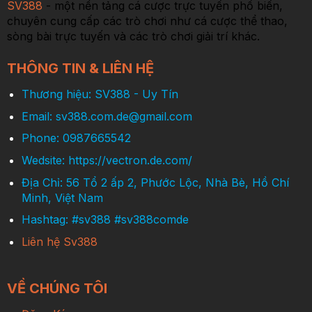
SV388
- một nền tảng cá cược trực tuyến phổ biến,
chuyên cung cấp các trò chơi như cá cược thể thao,
sòng bài trực tuyến và các trò chơi giải trí khác.
THÔNG TIN & LIÊN HỆ
Thương hiệu: SV388 - Uy Tín
Email:
sv388.com.de@gmail.com
Phone: 0987665542
Wedsite: https://vectron.de.com/
Địa Chỉ: 56 Tổ 2 ấp 2, Phước Lộc, Nhà Bè, Hồ Chí
Minh, Việt Nam
Hashtag: #sv388 #sv388comde
Liên hệ Sv388
VỀ CHÚNG TÔI