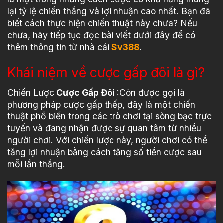
lại tỷ lệ chiến thắng và lợi nhuận cao nhất. Bạn đã
biết cách thực hiện chiến thuật này chưa? Nếu
chưa, hãy tiếp tục đọc bài viết dưới đây để có
thêm thông tin từ nhà cái
Sv388
.
Khái niệm về cược gấp đôi là gì?
Chiến Lược
Cược Gấp Đôi
:Còn được gọi là
phương pháp cược gấp thếp, đây là một chiến
thuật phổ biến trong các trò chơi tại sòng bạc trực
tuyến và đang nhận được sự quan tâm từ nhiều
người chơi. Với chiến lược này, người chơi có thể
tăng lợi nhuận bằng cách tăng số tiền cược sau
mỗi lần thắng.