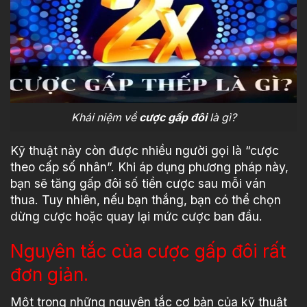
Khái niệm về
cược gấp đôi
là gì?
Kỹ thuật này còn được nhiều người gọi là “cược
theo cấp số nhân”. Khi áp dụng phương pháp này,
bạn sẽ tăng gấp đôi số tiền cược sau mỗi ván
thua. Tuy nhiên, nếu bạn thắng, bạn có thể chọn
dừng cược hoặc quay lại mức cược ban đầu.
Nguyên tắc của cược gấp đôi rất
đơn giản.
Một trong những nguyên tắc cơ bản của kỹ thuật