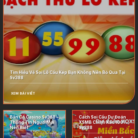
Tìm Hiểu Về Soi Lô Cầu Kép Bạn Không Nên Bỏ Qua Tại
Sv388
XEM BÀI VIẾT
Bắn Cá Casino Sv388 –
Cách Soi Cầu Dự Đoán
Thông Tin Người Mới
XSMB Chính Xác 100%
Nên Biết
Sv388